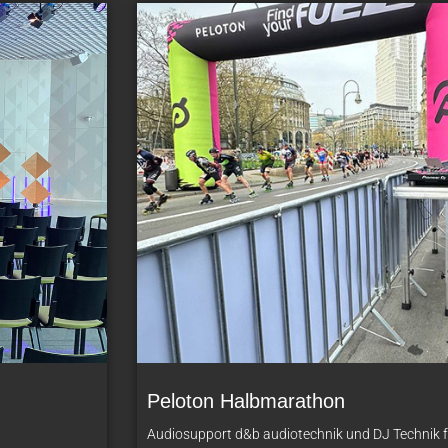
Peloton Halbmarathon
Audiosupport d&b audiotechnik und DJ Technik f